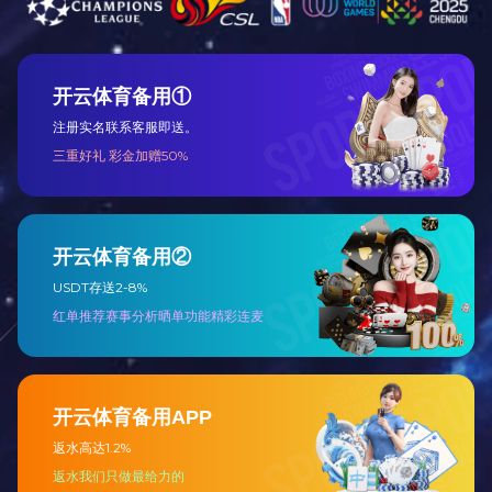
实物图如下