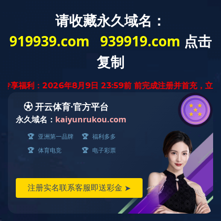
欢迎光临hth官网
联系电话：028-8758 8283
返回列表
风管生产六线
发表于：2019-09-30
分享至：